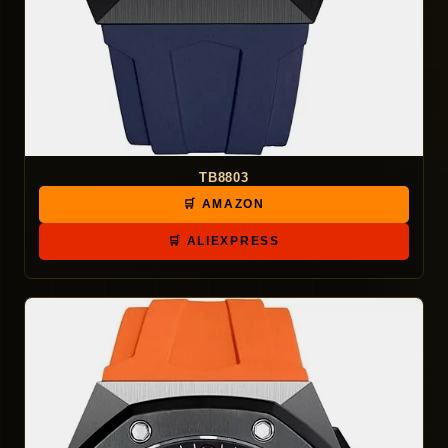
TB8803
🛒 AMAZON
🛒 ALIEXPRESS