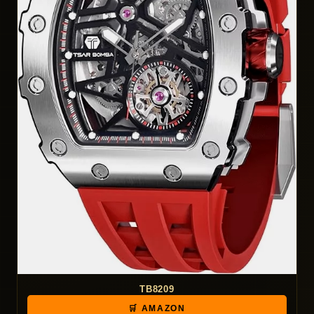
TB8209
🛒 AMAZON