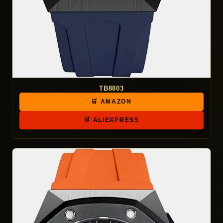
TB8803
🛒 AMAZON
🛒 ALIEXPRESS