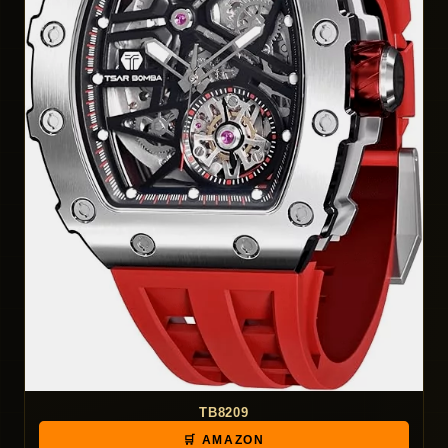
TB8209
🛒 AMAZON